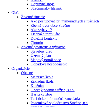
Dopravné spoje
Strečniansky hlásnik
Občan
Životné situácie
Ako postupovať pri mimoriadnych situáciách
Zberný dvor obce Strečno
Ako vybaviť?
Tlačivá a formuláre
Dôležité kontakty
Cintorín
Životné prostredie a výstavba
Stavebný úrad
Územný plán
Mapový portál obce
Odpadové hospodárstvo
Organizácie
Obecné
Materská škola
Základná škola
Knižnica
Obecný podnik služieb, s.r.o.
Hasičský zbor
Turisticko informačná kancelária
Pozemkové spoločenstvo Strečno, p.s.