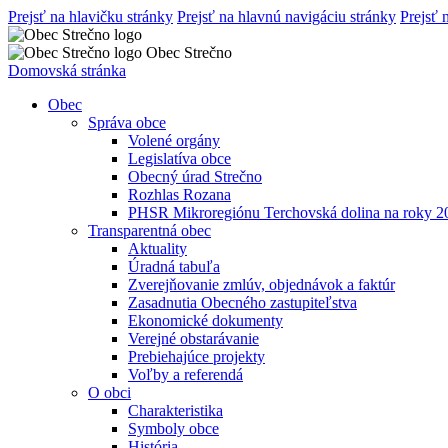
Prejsť na hlavičku stránky
Prejsť na hlavnú navigáciu stránky
Prejsť 
Obec Strečno
Domovská stránka
Obec
Správa obce
Volené orgány
Legislatíva obce
Obecný úrad Strečno
Rozhlas Rozana
PHSR Mikroregiónu Terchovská dolina na roky 2
Transparentná obec
Aktuality
Úradná tabuľa
Zverejňovanie zmlúv, objednávok a faktúr
Zasadnutia Obecného zastupiteľstva
Ekonomické dokumenty
Verejné obstarávanie
Prebiehajúce projekty
Voľby a referendá
O obci
Charakteristika
Symboly obce
História