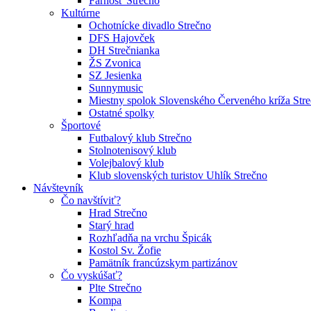
Farnosť Strečno
Kultúrne
Ochotnícke divadlo Strečno
DFS Hajovček
DH Strečnianka
ŽS Zvonica
SZ Jesienka
Sunnymusic
Miestny spolok Slovenského Červeného kríža Str
Ostatné spolky
Športové
Futbalový klub Strečno
Stolnotenisový klub
Volejbalový klub
Klub slovenských turistov Uhlík Strečno
Návštevník
Čo navštíviť?
Hrad Strečno
Starý hrad
Rozhľadňa na vrchu Špicák
Kostol Sv. Žofie
Pamätník francúzskym partizánov
Čo vyskúšať?
Plte Strečno
Kompa