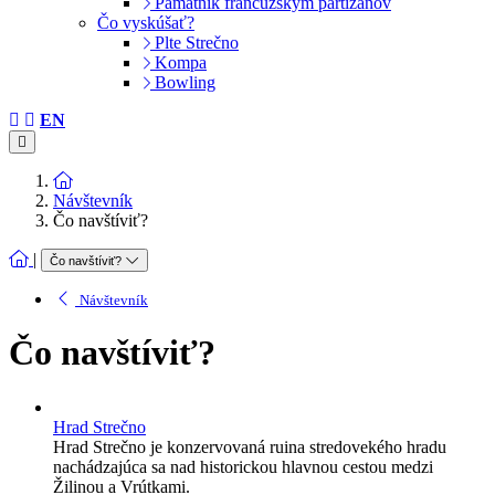
Pamätník francúzskym partizánov
Čo vyskúšať?
Plte Strečno
Kompa
Bowling
EN
Návštevník
Čo navštíviť?
|
Čo navštíviť?
Návštevník
Čo navštíviť?
Hrad Strečno
Hrad Strečno je konzervovaná ruina stredovekého hradu
nachádzajúca sa nad historickou hlavnou cestou medzi
Žilinou a Vrútkami.