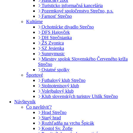
Hasičský zbor
Turisticko informačná kancelária
Pozemkové spoločenstvo Strečno, p.s.
Farnosť Strečno
Kultúrne
Ochotnícke divadlo Strečno
DFS Hajovček
DH Strečnianka
ŽS Zvonica
SZ Jesienka
Sunnymusic
Miestny spolok Slovenského Červeného kríža
Strečno
Ostatné spolky
Športové
Futbalový klub Strečno
Stolnotenisový klub
Volejbalový klub
Klub slovenských turistov Uhlík Strečno
Návštevník
Čo navštíviť?
Hrad Strečno
Starý hrad
Rozhľadňa na vrchu Špicák
Kostol Sv. Žofie