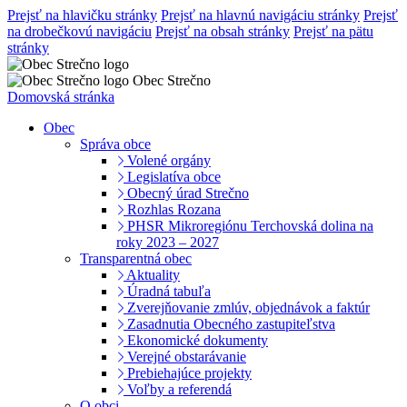
Prejsť na hlavičku stránky
Prejsť na hlavnú navigáciu stránky
Prejsť
na drobečkovú navigáciu
Prejsť na obsah stránky
Prejsť na pätu
stránky
Obec Strečno
Domovská stránka
Obec
Správa obce
Volené orgány
Legislatíva obce
Obecný úrad Strečno
Rozhlas Rozana
PHSR Mikroregiónu Terchovská dolina na
roky 2023 – 2027
Transparentná obec
Aktuality
Úradná tabuľa
Zverejňovanie zmlúv, objednávok a faktúr
Zasadnutia Obecného zastupiteľstva
Ekonomické dokumenty
Verejné obstarávanie
Prebiehajúce projekty
Voľby a referendá
O obci