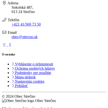
Adresa
Sokolská 487,
013 24 Strečno
Telefón
+421 41/569 73 50
Email
obec@strecno.sk
O stránke
Vyhlásenie o prístupnosti
Ochrana osobných údajov
Podmienky pre použitie
Mapa stránok
Nastavenia cookies
Prihlásiť
© 2024 Obec Strečno
Obec Strečno