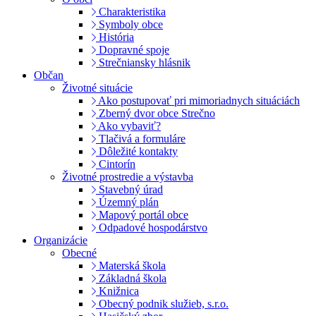
Charakteristika
Symboly obce
História
Dopravné spoje
Strečniansky hlásnik
Občan
Životné situácie
Ako postupovať pri mimoriadnych situáciách
Zberný dvor obce Strečno
Ako vybaviť?
Tlačivá a formuláre
Dôležité kontakty
Cintorín
Životné prostredie a výstavba
Stavebný úrad
Územný plán
Mapový portál obce
Odpadové hospodárstvo
Organizácie
Obecné
Materská škola
Základná škola
Knižnica
Obecný podnik služieb, s.r.o.