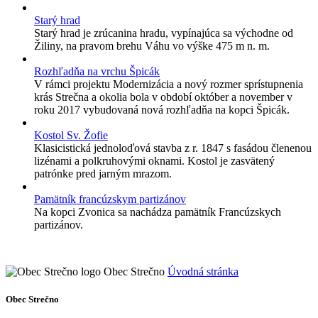
Starý hrad
Starý hrad je zrúcanina hradu, vypínajúca sa východne od
Žiliny, na pravom brehu Váhu vo výške 475 m n. m.
Rozhľadňa na vrchu Špicák
V rámci projektu Modernizácia a nový rozmer sprístupnenia
krás Strečna a okolia bola v období október a november v
roku 2017 vybudovaná nová rozhľadňa na kopci Špicák.
Kostol Sv. Žofie
Klasicistická jednoloďová stavba z r. 1847 s fasádou členenou
lizénami a polkruhovými oknami. Kostol je zasvätený
patrónke pred jarným mrazom.
Pamätník francúzskym partizánov
Na kopci Zvonica sa nachádza pamätník Francúzskych
partizánov.
Obec Strečno
Úvodná stránka
Obec Strečno