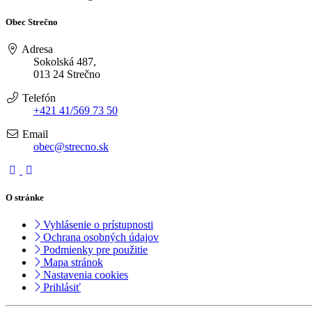
Obec Strečno
Adresa
Sokolská 487,
013 24 Strečno
Telefón
+421 41/569 73 50
Email
obec@strecno.sk
O stránke
Vyhlásenie o prístupnosti
Ochrana osobných údajov
Podmienky pre použitie
Mapa stránok
Nastavenia cookies
Prihlásiť