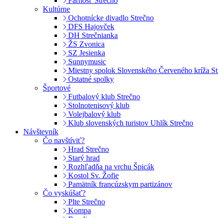
Farnosť Strečno
Kultúrne
Ochotnícke divadlo Strečno
DFS Hajovček
DH Strečnianka
ŽS Zvonica
SZ Jesienka
Sunnymusic
Miestny spolok Slovenského Červeného kríža St
Ostatné spolky
Športové
Futbalový klub Strečno
Stolnotenisový klub
Volejbalový klub
Klub slovenských turistov Uhlík Strečno
Návštevník
Čo navštíviť?
Hrad Strečno
Starý hrad
Rozhľadňa na vrchu Špicák
Kostol Sv. Žofie
Pamätník francúzskym partizánov
Čo vyskúšať?
Plte Strečno
Kompa