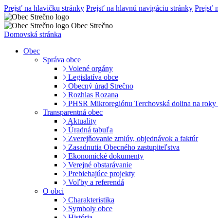
Prejsť na hlavičku stránky
Prejsť na hlavnú navigáciu stránky
Prejsť 
Obec Strečno
Domovská stránka
Obec
Správa obce
Volené orgány
Legislatíva obce
Obecný úrad Strečno
Rozhlas Rozana
PHSR Mikroregiónu Terchovská dolina na roky
Transparentná obec
Aktuality
Úradná tabuľa
Zverejňovanie zmlúv, objednávok a faktúr
Zasadnutia Obecného zastupiteľstva
Ekonomické dokumenty
Verejné obstarávanie
Prebiehajúce projekty
Voľby a referendá
O obci
Charakteristika
Symboly obce
História