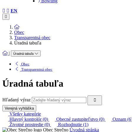
Bowling
EN
Obec
Transparentná obec
Úradná tabuľa
|
Úradná tabuľa
Obec
Transparentná obec
Úradná tabuľa
Hľadaný výraz
Verejná vyhláška
Všetky kategórie
Hlavný kontrolór (0)
Obecné zastupiteľstvo (0)
Oznam (6
Životné prostredie (0)
Rozhodnutie (1)
Obec Strečno
Úvodná stránka