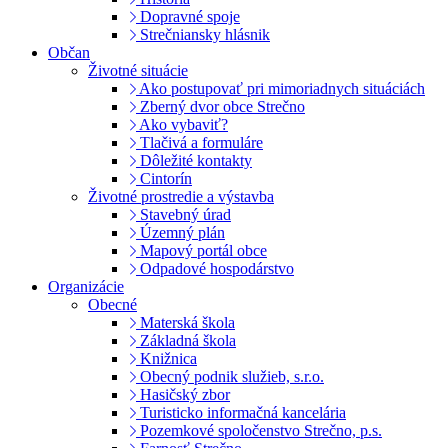
Dopravné spoje
Strečniansky hlásnik
Občan
Životné situácie
Ako postupovať pri mimoriadnych situáciách
Zberný dvor obce Strečno
Ako vybaviť?
Tlačivá a formuláre
Dôležité kontakty
Cintorín
Životné prostredie a výstavba
Stavebný úrad
Územný plán
Mapový portál obce
Odpadové hospodárstvo
Organizácie
Obecné
Materská škola
Základná škola
Knižnica
Obecný podnik služieb, s.r.o.
Hasičský zbor
Turisticko informačná kancelária
Pozemkové spoločenstvo Strečno, p.s.