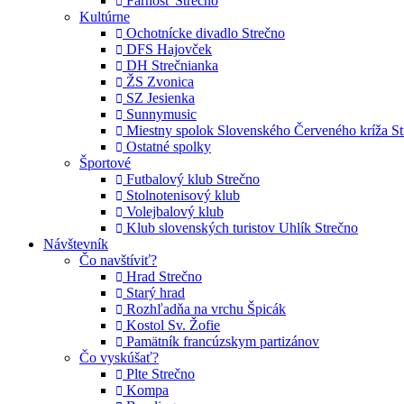
Farnosť Strečno
Kultúrne
Ochotnícke divadlo Strečno
DFS Hajovček
DH Strečnianka
ŽS Zvonica
SZ Jesienka
Sunnymusic
Miestny spolok Slovenského Červeného kríža St
Ostatné spolky
Športové
Futbalový klub Strečno
Stolnotenisový klub
Volejbalový klub
Klub slovenských turistov Uhlík Strečno
Návštevník
Čo navštíviť?
Hrad Strečno
Starý hrad
Rozhľadňa na vrchu Špicák
Kostol Sv. Žofie
Pamätník francúzskym partizánov
Čo vyskúšať?
Plte Strečno
Kompa