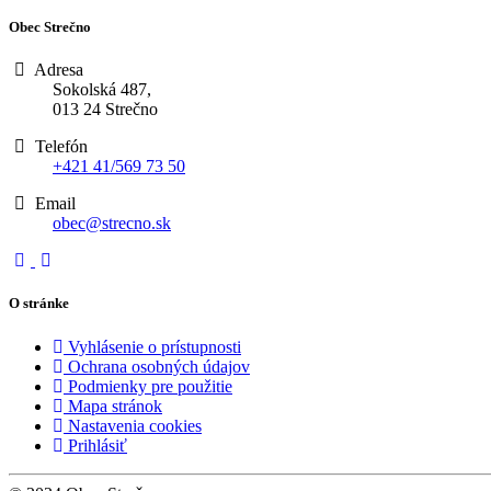
Obec Strečno
Adresa
Sokolská 487,
013 24 Strečno
Telefón
+421 41/569 73 50
Email
obec@strecno.sk
O stránke
Vyhlásenie o prístupnosti
Ochrana osobných údajov
Podmienky pre použitie
Mapa stránok
Nastavenia cookies
Prihlásiť