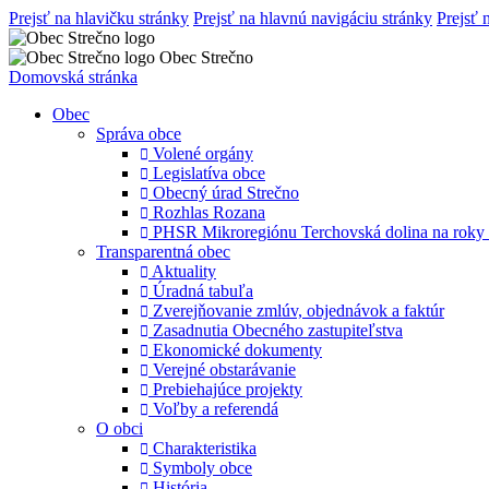
Prejsť na hlavičku stránky
Prejsť na hlavnú navigáciu stránky
Prejsť 
Obec Strečno
Domovská stránka
Obec
Správa obce
Volené orgány
Legislatíva obce
Obecný úrad Strečno
Rozhlas Rozana
PHSR Mikroregiónu Terchovská dolina na roky
Transparentná obec
Aktuality
Úradná tabuľa
Zverejňovanie zmlúv, objednávok a faktúr
Zasadnutia Obecného zastupiteľstva
Ekonomické dokumenty
Verejné obstarávanie
Prebiehajúce projekty
Voľby a referendá
O obci
Charakteristika
Symboly obce
História