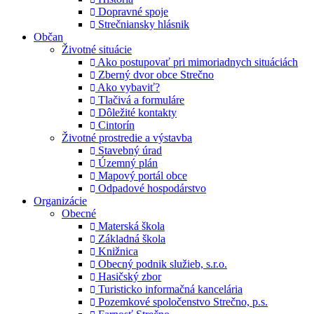
Dopravné spoje
Strečniansky hlásnik
Občan
Životné situácie
Ako postupovať pri mimoriadnych situáciách
Zberný dvor obce Strečno
Ako vybaviť?
Tlačivá a formuláre
Dôležité kontakty
Cintorín
Životné prostredie a výstavba
Stavebný úrad
Územný plán
Mapový portál obce
Odpadové hospodárstvo
Organizácie
Obecné
Materská škola
Základná škola
Knižnica
Obecný podnik služieb, s.r.o.
Hasičský zbor
Turisticko informačná kancelária
Pozemkové spoločenstvo Strečno, p.s.