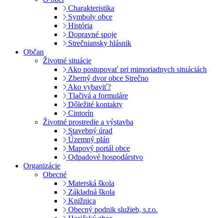
Charakteristika
Symboly obce
História
Dopravné spoje
Strečniansky hlásnik
Občan
Životné situácie
Ako postupovať pri mimoriadnych situáciách
Zberný dvor obce Strečno
Ako vybaviť?
Tlačivá a formuláre
Dôležité kontakty
Cintorín
Životné prostredie a výstavba
Stavebný úrad
Územný plán
Mapový portál obce
Odpadové hospodárstvo
Organizácie
Obecné
Materská škola
Základná škola
Knižnica
Obecný podnik služieb, s.r.o.