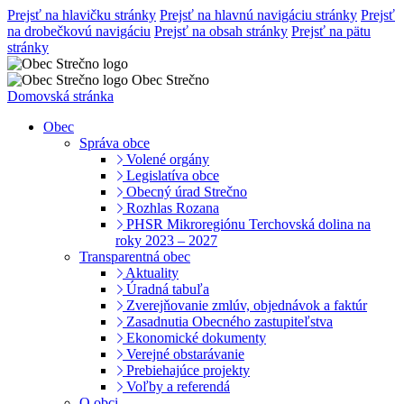
Prejsť na hlavičku stránky
Prejsť na hlavnú navigáciu stránky
Prejsť
na drobečkovú navigáciu
Prejsť na obsah stránky
Prejsť na pätu
stránky
Obec Strečno
Domovská stránka
Obec
Správa obce
Volené orgány
Legislatíva obce
Obecný úrad Strečno
Rozhlas Rozana
PHSR Mikroregiónu Terchovská dolina na
roky 2023 – 2027
Transparentná obec
Aktuality
Úradná tabuľa
Zverejňovanie zmlúv, objednávok a faktúr
Zasadnutia Obecného zastupiteľstva
Ekonomické dokumenty
Verejné obstarávanie
Prebiehajúce projekty
Voľby a referendá
O obci