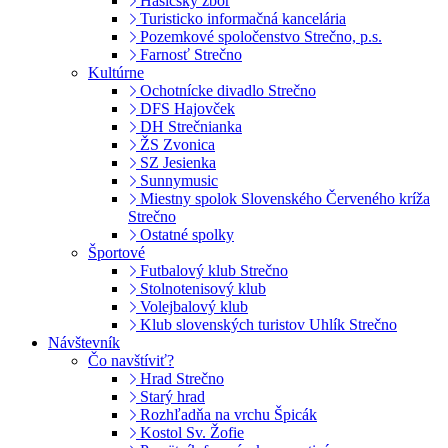
Hasičský zbor
Turisticko informačná kancelária
Pozemkové spoločenstvo Strečno, p.s.
Farnosť Strečno
Kultúrne
Ochotnícke divadlo Strečno
DFS Hajovček
DH Strečnianka
ŽS Zvonica
SZ Jesienka
Sunnymusic
Miestny spolok Slovenského Červeného kríža
Strečno
Ostatné spolky
Športové
Futbalový klub Strečno
Stolnotenisový klub
Volejbalový klub
Klub slovenských turistov Uhlík Strečno
Návštevník
Čo navštíviť?
Hrad Strečno
Starý hrad
Rozhľadňa na vrchu Špicák
Kostol Sv. Žofie