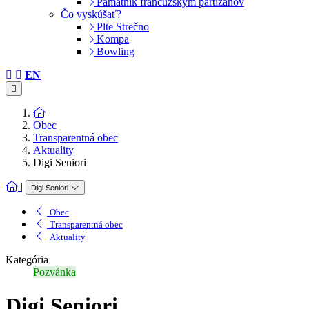
Pamätník francúzskym partizánov
Čo vyskúšať?
Plte Strečno
Kompa
Bowling
EN
Obec
Transparentná obec
Aktuality
Digi Seniori
|
Digi Seniori
Obec
Transparentná obec
Aktuality
Kategória
Pozvánka
Digi Seniori