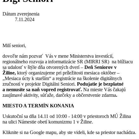
Dátum zverejnenia
7.11.2024
Milí seniori,
dovoľte nám pozvať Vás v mene Ministerstva investícií,
regionálneho rozvoja a informatizácie SR (MIRRI SR) na blížiacu
sa udalosť v štýle dňa otvorených dverí –
Deň Seniorov v
Žiline,
ktorý organizujeme pri príležitosti mesiaca október –
„Mesiaca úcty k starším“ a registrácie na školenie digitálnych
zručností v projekte Digitálni Seniori.
Podujatie je bezplatné
a nemusíte sa naň vopred registrovať.
Na mieste Vás čakajú
zaujímavé aktivity, súťaže, darčeky a občerstvenie zdarma
.
MIESTO A TERMÍN KONANIA
Uskutoční sa dňa 14.11 od 10:00 - 14:00 v priestoroch MÚ Žilina
na ulici Námestie obetí komunizmu 1 v Žiline.
Kliknite si na Google mapu, aby ste videli, kde sa priestor nachádza.