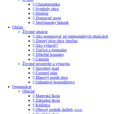
Charakteristika
Symboly obce
História
Dopravné spoje
Strečniansky hlásnik
Občan
Životné situácie
Ako postupovať pri mimoriadnych situáciách
Zberný dvor obce Strečno
Ako vybaviť?
Tlačivá a formuláre
Dôležité kontakty
Cintorín
Životné prostredie a výstavba
Stavebný úrad
Územný plán
Mapový portál obce
Odpadové hospodárstvo
Organizácie
Obecné
Materská škola
Základná škola
Knižnica
Obecný podnik služieb, s.r.o.