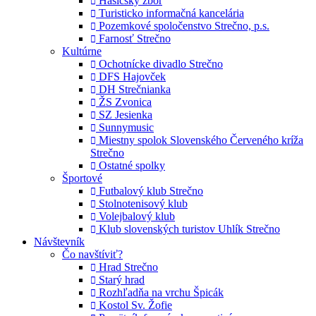
Hasičský zbor
Turisticko informačná kancelária
Pozemkové spoločenstvo Strečno, p.s.
Farnosť Strečno
Kultúrne
Ochotnícke divadlo Strečno
DFS Hajovček
DH Strečnianka
ŽS Zvonica
SZ Jesienka
Sunnymusic
Miestny spolok Slovenského Červeného kríža
Strečno
Ostatné spolky
Športové
Futbalový klub Strečno
Stolnotenisový klub
Volejbalový klub
Klub slovenských turistov Uhlík Strečno
Návštevník
Čo navštíviť?
Hrad Strečno
Starý hrad
Rozhľadňa na vrchu Špicák
Kostol Sv. Žofie