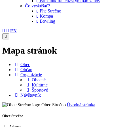
Pamätník francúzskym partizánov
Čo vyskúšať?
Plte Strečno
Kompa
Bowling
EN
Mapa stránok
Obec
Občan
Organizácie
Obecné
Kultúrne
Športové
Návštevník
Obec Strečno
Úvodná stránka
Obec Strečno
Adresa