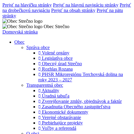
Prejsť na hlavičku stránky
Prejsť na hlavnú navigáciu stránky
Prejsť
na drobečkovú navigáciu
Prejsť na obsah stránky
Prejsť na pätu
stránky
Obec Strečno
Domovská stránka
Obec
Správa obce
Volené orgány
Legislatíva obce
Obecný úrad Strečno
Rozhlas Rozana
PHSR Mikroregiónu Terchovská dolina na
roky 2023 – 2027
Transparentná obec
Aktuality
Úradná tabuľa
Zverejňovanie zmlúv, objednávok a faktúr
Zasadnutia Obecného zastupiteľstva
Ekonomické dokumenty
Verejné obstarávanie
Prebiehajúce projekty
Voľby a referendá
O obci